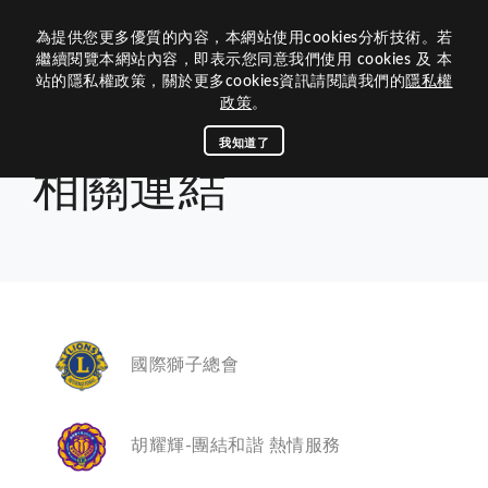
為提供您更多優質的內容，本網站使用cookies分析技術。若
歷屆網站
繼續閱覽本網站內容，即表示您同意我們使用 cookies 及 本
站的隱私權政策，關於更多cookies資訊請閱讀我們的
隱私權
關於我們
政策
。
組織架構
關於300G2
我知道了
首頁
相關連結
相關連結
活動媒體
內閣團隊
300G2區的沿革
資訊中心
活動專區
區內閣
關於獅子會
相關連結
歷屆總監
查詢下載
區務消息
歷史和任務
理監事
榮譽榜
最新消息
總會連結
公文查詢
茂文鐘士傳記
300G2區團隊
國際獅子總會
聯絡我們
下載中心
捐款明細
八大宗旨與信條
媒體專區
國際總會
獅子會名稱與象徵
回首頁
300G2
專區主席
專刊手冊
LCIF捐款名錄
活動相簿
教育連結
胡耀輝-團結和諧 熱情服務
獅子會的簡史
分區主席
LCTF捐款名錄
區行事曆
聯絡300G2
獅訊專刊