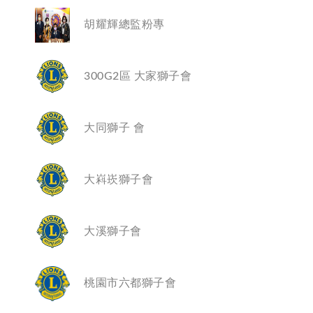
諮議
LCIF捐款總額表
各分會
胡耀輝總監粉專
區策顧問
捐獻榮譽
聯絡分會
委員會主席
獅友捐獻榮譽榜
300G2區 大家獅子會
分會會長
講師團
大同獅子 會
資訊團隊
大嵙崁獅子會
大溪獅子會
桃園市六都獅子會