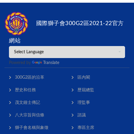
國際獅子會300G2區2021-22官方
網站
Powered by
Translate
300G2區的沿革
區內閣
歷史和任務
歷屆總監
茂文鐘士傳記
理監事
八大宗旨與信條
諮議
獅子會名稱與象徵
專區主席